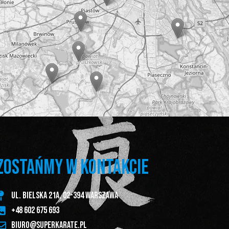
ZOSTAŃMY W KONTAKCIE
ul. Bielska 21A, 02-394 Warszawa
+48 602 675 693
biuro@superkarate.pl