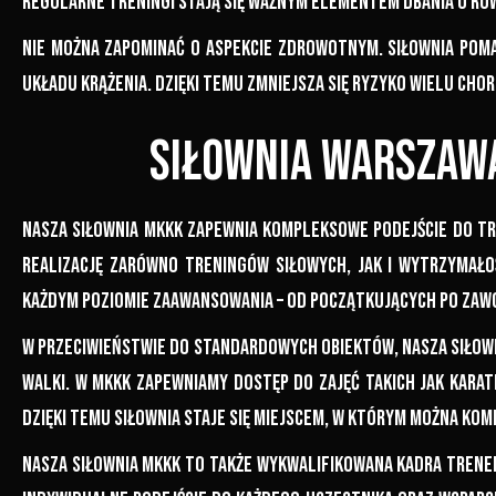
regularne treningi stają się ważnym elementem dbania o r
Nie można zapominać o aspekcie zdrowotnym. Siłownia pom
układu krążenia. Dzięki temu zmniejsza się ryzyko wielu cho
Siłownia warszaw
Nasza siłownia MKKK zapewnia kompleksowe podejście do t
realizację zarówno treningów siłowych, jak i wytrzymał
każdym poziomie zaawansowania – od początkujących po zaw
W przeciwieństwie do standardowych obiektów, nasza siłown
walki. W MKKK zapewniamy dostęp do zajęć takich jak kara
Dzięki temu siłownia staje się miejscem, w którym można ko
Nasza siłownia MKKK to także wykwalifikowana kadra trene