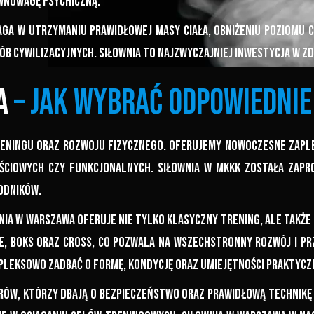
ównowagę psychiczną.
aga w utrzymaniu prawidłowej masy ciała, obniżeniu poziomu 
rób cywilizacyjnych. Siłownia to najzwyczajniej inwestycja w zd
a
– jak wybrać odpowiednie
reningu oraz rozwoju fizycznego. Oferujemy nowoczesne zapl
ościowych czy funkcjonalnych. Siłownia w MKKK została zap
odników.
ia w Warszawa oferuje nie tylko klasyczny trening, ale także 
te, boks oraz cross, co pozwala na wszechstronny rozwój i p
mpleksowo zadbać o formę, kondycję oraz umiejętności praktycz
rów, którzy dbają o bezpieczeństwo oraz prawidłową technik