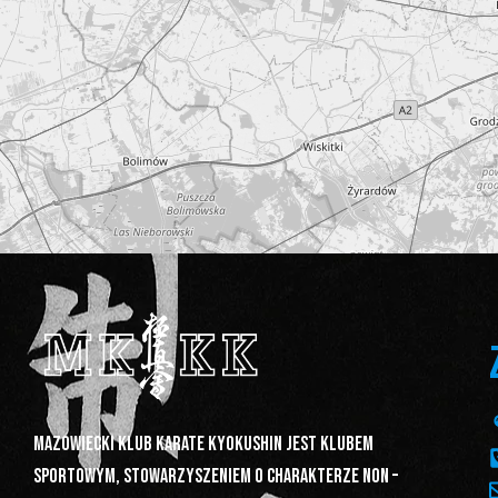
Mazowiecki Klub Karate Kyokushin jest klubem
sportowym, stowarzyszeniem o charakterze non –