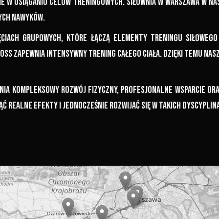
ie w osiąganiu celów treningowych. Siłownia w Warszawa w na
wych nawyków.
iach grupowych, które łączą elementy treningu siłowego 
cross zapewnia intensywny trening całego ciała. Dzięki temu nas
wnia kompleksowy rozwój fizyczny, profesjonalne wsparcie o
ć realne efekty i jednocześnie rozwijać się w takich dyscyplina