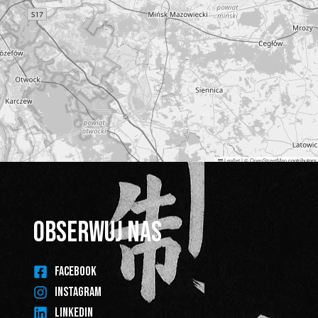
Leaflet
|
©
OpenStreetMap
contributors
OBSERWUJ NAS
FACEBOOK
INSTAGRAM
LINKEDIN