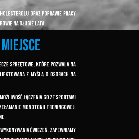
cholesterolu oraz poprawie pracy
rowie na długie lata.
 miejsce
ecze sprzętowe, które pozwala na
rojektowana z myślą o osobach na
możliwość łączenia go ze sportami
rzełamanie monotonii treningowej.
ne.
ę wykonywania ćwiczeń. Zapewniamy