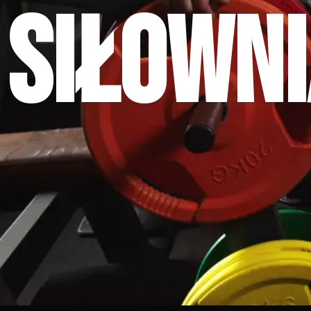
Siłown