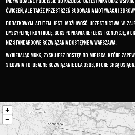
indywidualne podejście do każdego uczestnika oraz wsparc
ćwiczeń, ale także przestrzeń budowania motywacji i zdro
Dodatkowym atutem jest możliwość uczestnictwa w zajęc
dyscyplinę i kontrolę, boks poprawia refleks i kondycję, a 
niż standardowe rozwiązania dostępne w Warszawa.
Wybierając MKKK, zyskujesz dostęp do miejsca, które zape
siłownia to idealne rozwiązanie dla osób, które chcą osiągną
+
−