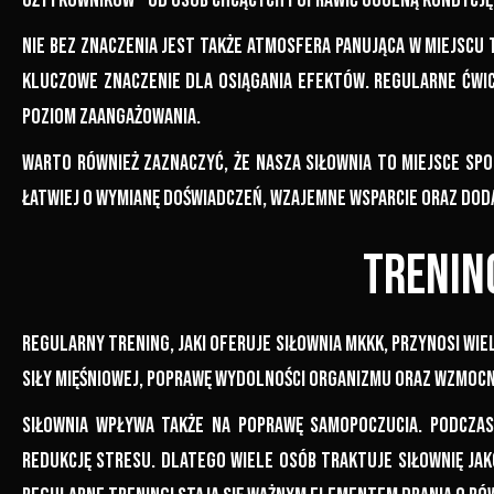
użytkowników – od osób chcących poprawić ogólną kondycję,
Nie bez znaczenia jest także atmosfera panująca w miejscu 
kluczowe znaczenie dla osiągania efektów. Regularne ćwi
poziom zaangażowania.
Warto również zaznaczyć, że nasza siłownia to miejsce spo
łatwiej o wymianę doświadczeń, wzajemne wsparcie oraz dod
Trenin
Regularny trening, jaki oferuje siłownia MKKK, przynosi wie
siły mięśniowej, poprawę wydolności organizmu oraz wzmocn
Siłownia wpływa także na poprawę samopoczucia. Podczas 
redukcję stresu. Dlatego wiele osób traktuje siłownię jako