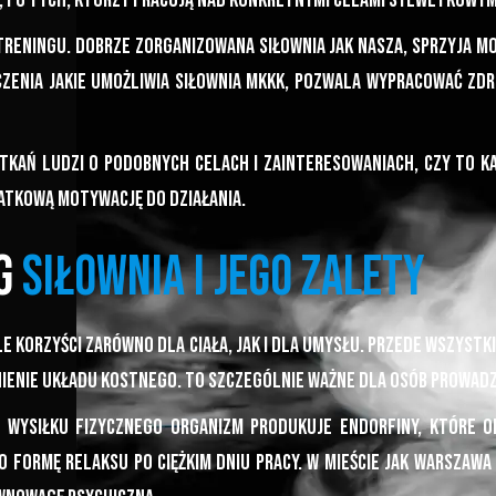
 po tych, którzy pracują nad konkretnymi celami sylwetkowym
treningu. Dobrze zorganizowana siłownia jak nasza, sprzyja m
czenia jakie umożliwia siłownia MKKK, pozwala wypracować zd
tkań ludzi o podobnych celach i zainteresowaniach, czy to kar
atkową motywację do działania.
g
siłownia i jego zalety
le korzyści zarówno dla ciała, jak i dla umysłu. Przede wszystk
ienie układu kostnego. To szczególnie ważne dla osób prowadzą
wysiłku fizycznego organizm produkuje endorfiny, które od
 formę relaksu po ciężkim dniu pracy. W mieście jak Warszawa