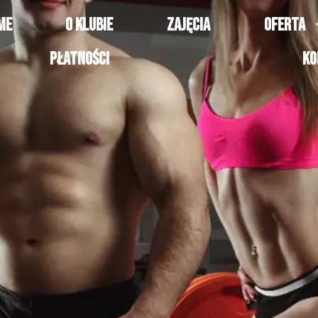
ME
O KLUBIE
ZAJĘCIA
OFERTA
PŁATNOŚCI
KO