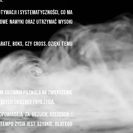
i.
otywacji i systematyczności, co ma
rowe nawyki oraz utrzymać wysoki
ate, boks, czy cross. Dzięki temu
im siłownia pozwala na zwiększenie
cych siedzący tryb życia.
powiadają za uczucie szczęścia i
 tempo życia jest szybkie, dlatego