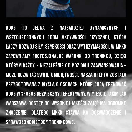
Boks to jedna z najbardziej dynamicznych i
wszechstronnych form aktywności fizycznej, która
łączy rozwój siły, szybkości oraz wytrzymałości. W MKKK
zapewniamy profesjonalne warunki do treningu, dzięki
którym każdy – niezależnie od poziomu zaawansowania –
może rozwijać swoje umiejętności. Nasza oferta została
przygotowana z myślą o osobach, które chcą trenować
boks w sposób bezpieczny i efektywny. W mieście takim jak
Warszawa dostęp do wysokiej jakości zajęć ma ogromne
znaczenie, dlatego MKKK stawia na doświadczenie i
sprawdzone metody treningowe.