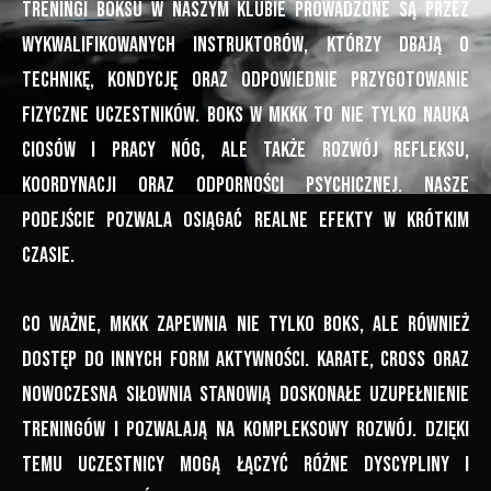
Treningi boksu w naszym klubie prowadzone są przez
wykwalifikowanych instruktorów, którzy dbają o
technikę, kondycję oraz odpowiednie przygotowanie
fizyczne uczestników. Boks w MKKK to nie tylko nauka
ciosów i pracy nóg, ale także rozwój refleksu,
koordynacji oraz odporności psychicznej. Nasze
podejście pozwala osiągać realne efekty w krótkim
czasie.
Co ważne, MKKK zapewnia nie tylko boks, ale również
dostęp do innych form aktywności. Karate, cross oraz
nowoczesna siłownia stanowią doskonałe uzupełnienie
treningów i pozwalają na kompleksowy rozwój. Dzięki
temu uczestnicy mogą łączyć różne dyscypliny i