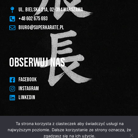
ul. Bielska 21A, 02-394 Warszawa
+48 602 675 693
biuro@superkarate.pl
OBSERWUJ NAS
FACEBOOK
INSTAGRAM
LINKEDIN
Ta strona korzysta z ciasteczek aby świadczyć usługi na
najwyższym poziomie. Dalsze korzystanie ze strony oznacza, że
Made with ♥︎ by
DuckIT
zgadzasz się na ich użycie.